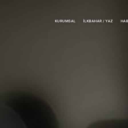
KURUMSAL
İLKBAHAR / YAZ
HAB