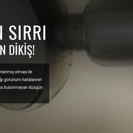
N SIRRI
 DIKIŞ!
arlanmış olması ile
çtığı görünüm hatalarının
tası bulunmayan düzgün