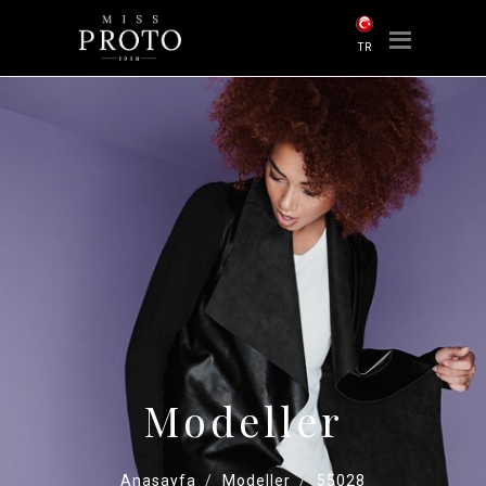
TR
Modeller
Anasayfa
Modeller
55028