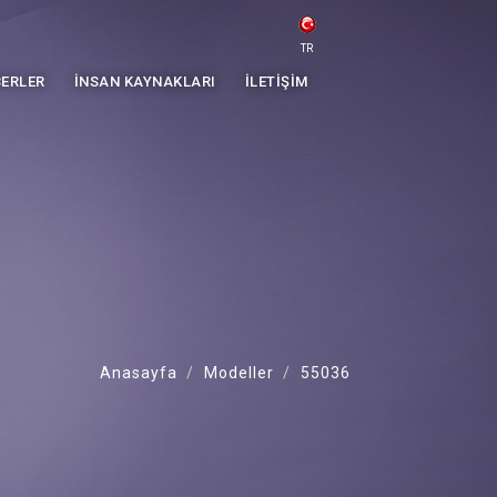
TR
ERLER
İNSAN KAYNAKLARI
İLETIŞIM
Anasayfa
Modeller
55036